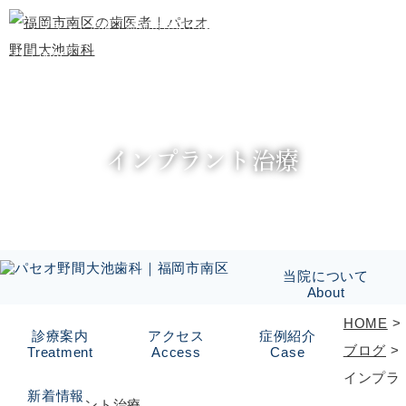
インプラント治療｜福岡市南区の歯医者なら『パセオ野間大池歯科』
へ｜page2
インプラント治療
当院について
About
HOME
>
診療案内
アクセス
症例紹介
ブログ
>
Treatment
Access
Case
インプラ
新着情報
ント治療