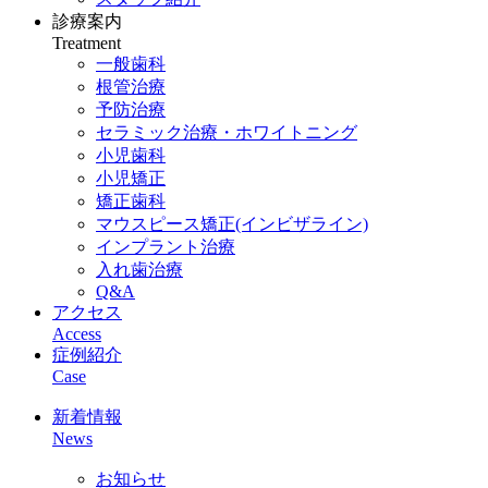
診療案内
Treatment
一般歯科
根管治療
予防治療
セラミック治療・ホワイトニング
小児歯科
小児矯正
矯正歯科
マウスピース矯正(インビザライン)
インプラント治療
入れ歯治療
Q&A
アクセス
Access
症例紹介
Case
新着情報
News
お知らせ