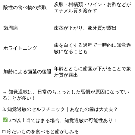
炭酸・柑橘類・ワイン・お酢などが
酸性の食べ物の摂取
エナメル質を溶かす
歯周病
歯茎が下がり、象牙質が露出
歯を白くする過程で一時的に知覚過
ホワイトニング
敏になることも
年齢とともに歯茎が下がることで象
加齢による歯茎の後退
牙質が露出
→ 知覚過敏は、日常のちょっとした習慣が原因になってい
ることが多い！
3. 知覚過敏のセルフチェック｜あなたの歯は大丈夫？
3つ以上当てはまる場合、知覚過敏の可能性あり！
□ 冷たいものを食べると歯がしみる