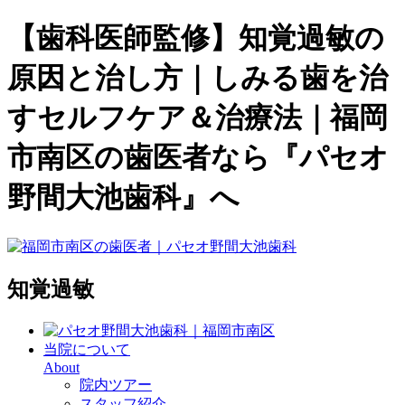
【歯科医師監修】知覚過敏の
原因と治し方｜しみる歯を治
すセルフケア＆治療法｜福岡
市南区の歯医者なら『パセオ
野間大池歯科』へ
知覚過敏
当院について
About
院内ツアー
スタッフ紹介