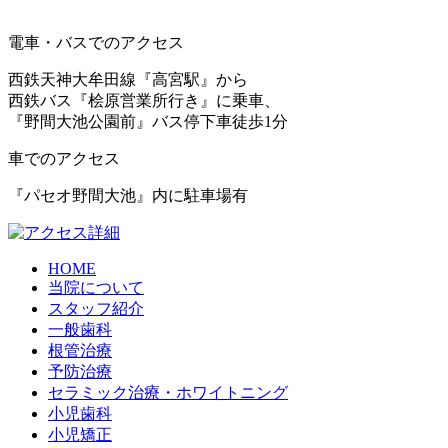
電車・バスでのアクセス
西鉄天神大牟田線『高宮駅』から
西鉄バス『桧原営業所行き』に乗車、
『野間大池公園前』バス停下車徒歩1分
車でのアクセス
『パセオ野間大池』内に駐車場有
HOME
当院について
スタッフ紹介
一般歯科
根管治療
予防治療
セラミック治療・ホワイトニング
小児歯科
小児矯正