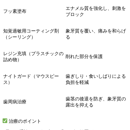
エナメル質を強化し、刺激を
フッ素塗布
ブロック
知覚過敏用コーティング剤
象牙質を覆い、痛みを和らげ
（シーリング）
る
レジン充填（プラスチックの
削れた部分を保護
詰め物）
ナイトガード（マウスピー
歯ぎしり・食いしばりによる
ス）
負担を軽減
歯茎の後退を防ぎ、象牙質の
歯周病治療
露出を抑える
治療のポイント