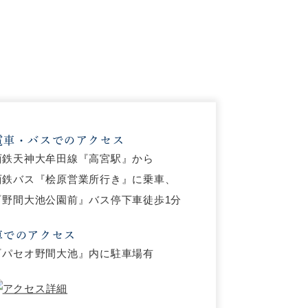
電車・バスでのアクセス
西鉄天神大牟田線『高宮駅』から
西鉄バス『桧原営業所行き』に乗車、
『野間大池公園前』バス停下車徒歩1分
車でのアクセス
『パセオ野間大池』内に駐車場有