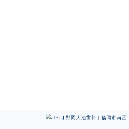
根管治療｜福岡市南区の歯医者なら『パセオ野間大池歯科』へ