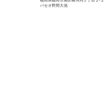
福岡県福岡市南区柳河内１丁目２-２
パセオ野間大池